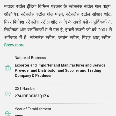
महादेव स्टील इंडिया विभिन्न प्रकार के स्टेनलेस स्टील गोल पाइप,
औद्योगिक स्टेनलेस स्टील गोल पाइप, स्टेनलेस स्टील सीआर शीट,
मिरर फिनिश स्टेनलेस स्टील शीट आदि के सबसे बड़े आपूर्तिकर्ताओं,
निर्यातकों और स्टॉकिस्टों में से एक है, हमारी कंपनी जो वर्ष 2001 से
अस्तित्व में है, स्टेनलेस स्टील, कार्बन स्टील, मिश्र धातु स्टील,
डुप्लेक्स स्टील और उच्च निकल मिश्र धातुओं के लिए भारतीय
Show more
बाजार में सबसे बड़े व्यापारिक घरानों में से एक के रूप में विकसित हुई
Nature of Business
है। हम अंतर्राष्ट्रीय मानकीकरण संगठन द्वारा ISO 9001:2015
Exporter and Importer and Manufacturer and Service
प्रमाणित संगठनों में से एक हैं जो हमारे संगठन के गुणवत्ता प्रबंधन
Provider and Distributor and Supplier and Trading
को रेखांकित करते हैं।
Company & Producer
GST Number
हमारी कंपनी दुनिया भर के ग्राहकों के लिए स्टेनलेस स्टील और
27AJDPC0363Q1Z4
उच्च निकल मिश्र धातु उत्पादों की खरीद और आपूर्ति करने में
विशिष्ट है। कंपनी का अच्छी तरह से स्टॉक किया गया स्टील महादेव
Year of Establishment
स्टील इंडिया को शीर्ष पर रखते हुए बाजारों में औद्योगिक और निर्माण