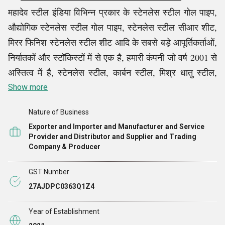
महादेव स्टील इंडिया विभिन्न प्रकार के स्टेनलेस स्टील गोल पाइप,
औद्योगिक स्टेनलेस स्टील गोल पाइप, स्टेनलेस स्टील सीआर शीट,
मिरर फिनिश स्टेनलेस स्टील शीट आदि के सबसे बड़े आपूर्तिकर्ताओं,
निर्यातकों और स्टॉकिस्टों में से एक है, हमारी कंपनी जो वर्ष 2001 से
अस्तित्व में है, स्टेनलेस स्टील, कार्बन स्टील, मिश्र धातु स्टील,
डुप्लेक्स स्टील और उच्च निकल मिश्र धातुओं के लिए भारतीय
Show more
बाजार में सबसे बड़े व्यापारिक घरानों में से एक के रूप में विकसित हुई
Nature of Business
है। हम अंतर्राष्ट्रीय मानकीकरण संगठन द्वारा ISO 9001:2015
Exporter and Importer and Manufacturer and Service
प्रमाणित संगठनों में से एक हैं जो हमारे संगठन के गुणवत्ता प्रबंधन
Provider and Distributor and Supplier and Trading
को रेखांकित करते हैं।
Company & Producer
GST Number
हमारी कंपनी दुनिया भर के ग्राहकों के लिए स्टेनलेस स्टील और
27AJDPC0363Q1Z4
उच्च निकल मिश्र धातु उत्पादों की खरीद और आपूर्ति करने में
विशिष्ट है। कंपनी का अच्छी तरह से स्टॉक किया गया स्टील महादेव
Year of Establishment
स्टील इंडिया को शीर्ष पर रखते हुए बाजारों में औद्योगिक और निर्माण