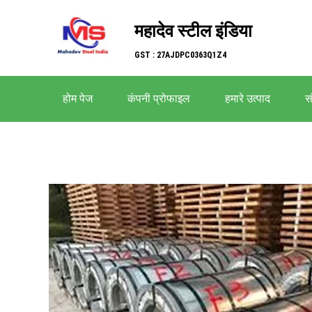
महादेव स्टील इंडिया
GST : 27AJDPC0363Q1Z4
होम पेज
कंपनी प्रोफाइल
हमारे उत्पाद
सं