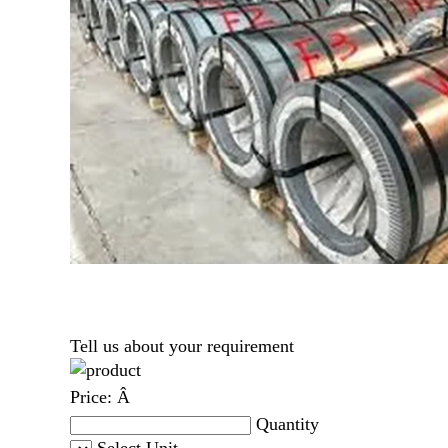
Tell us about your requirement
Price:
Â
Quantity